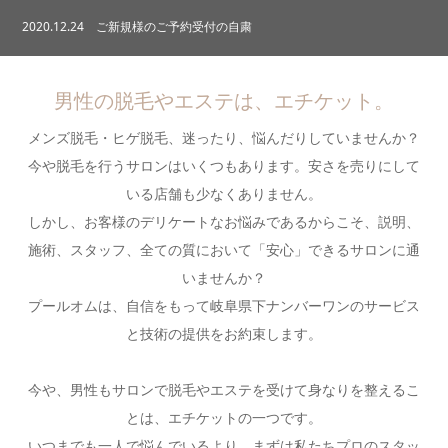
2020.12.24
ご新規様のご予約受付の自粛
2020.12.12
速報☆デビュー決定！！
男性の脱毛やエステは、エチケット。
メンズ脱毛・ヒゲ脱毛、迷ったり、悩んだりしていませんか？
2020.11.26
新人スタッフが増えました
今や脱毛を行うサロンはいくつもあります。安さを売りにして
いる店舗も少なくありません。
2020.10.15
プールオム は“たんと戻るよ”対象店（au Pay・PayPay）！
しかし、お客様のデリケートなお悩みであるからこそ、説明、
施術、スタッフ、全ての質において「安心」できるサロンに通
2020.12.31
＼＼2020／／
いませんか？
プールオムは、自信をもって岐阜県下ナンバーワンのサービス
と技術の提供をお約束します。
今や、男性もサロンで脱毛やエステを受けて身なりを整えるこ
とは、エチケットの一つです。
いつまでも一人で悩んでいるより、まずは私たちプロのスタッ